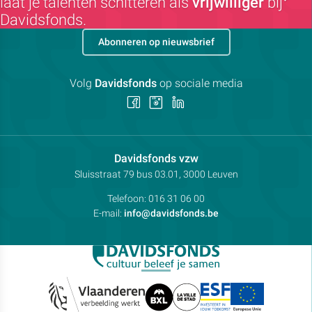
laat je talenten schitteren als
vrijwilliger
bij
Davidsfonds.
Abonneren op nieuwsbrief
Volg
Davidsfonds
op sociale media
Volg
Volg
Volg
ons
ons
ons
op
op
op
Facebook
Instagram
LinkedIn
Contactpersoon:
Davidsfonds vzw
Adres:
Sluisstraat 79
bus 03.01, 3000
Leuven
Telefoon:
016 31 06 00
E-mail:
info@davidsfonds.be